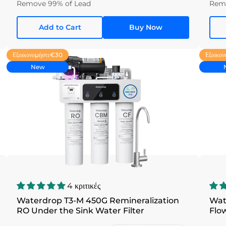
Remove 99% of Lead
Remo
Add to Cart
Buy Now
Εξοικονομήστε
Εξοικον
€30
New
4 κριτικές
Waterdrop T3-M 450G Remineralization
Wat
RO Under the Sink Water Filter
Flo