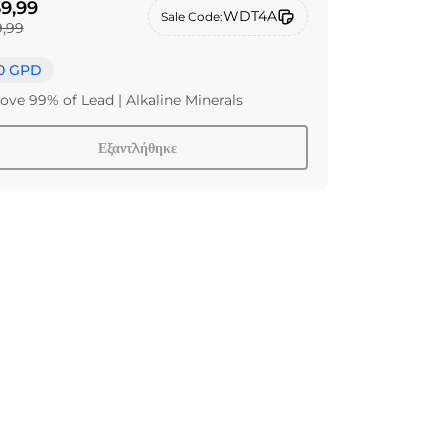
9,99
WDT4A
Sale Code:
,99
0 GPD
ve 99% of Lead | Alkaline Minerals
Εξαντλήθηκε