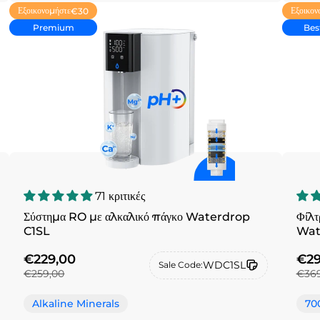
Εξοικονομήστε
Εξοικον
€30
Premium
Best
71 κριτικές
Σύστημα RO με αλκαλικό πάγκο Waterdrop
Φίλτ
C1SL
Wat
€229,00
€29
WDC1SL
Sale Code:
€259,00
€369
Alkaline Minerals
70