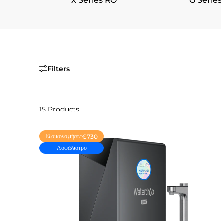
X Series RO
G Serie
Filters
15 Products
Εξοικονομήστε
€730
Ασφάλιστρο