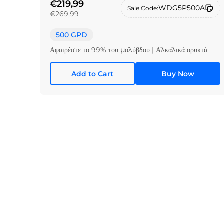
€219,99
WDG5P500A
Sale Code:
€269,99
500 GPD
Αφαιρέστε το 99% του μολύβδου | Αλκαλικά ορυκτά
Add to Cart
Buy Now