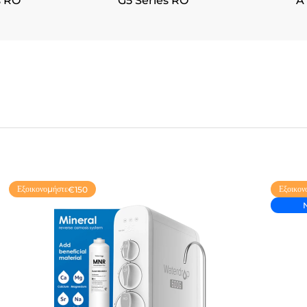
s RO
G5 Series RO
A
Εξοικονομήστε
Εξοικον
€150