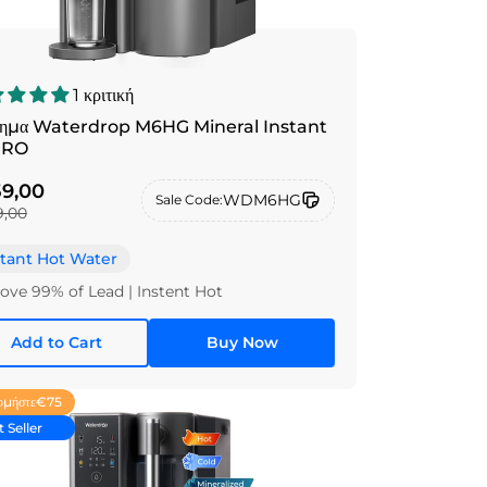
1 κριτική
τημα Waterdrop M6HG Mineral Instant
 RO
9,00
WDM6HG
Sale Code:
,00
stant Hot Water
ve 99% of Lead | Instent Hot
Add to Cart
Buy Now
ομήστε
€75
 Seller