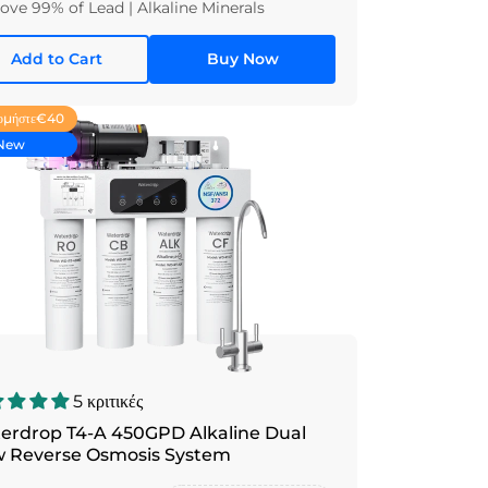
ve 99% of Lead | Alkaline Minerals
Add to Cart
Buy Now
ομήστε
€40
New
5 κριτικές
erdrop T4-A 450GPD Alkaline Dual
w Reverse Osmosis System