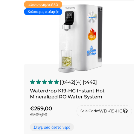
Εξοικονομήστε
€50
Καλύτερος πωλητής
[[t442][4] [t442]
Waterdrop K19-HG Instant Hot
Mineralized RO Water System
€259,00
WDK19-HG
Sale Code:
€309,00
Στιγμιαίο ζεστό νερό