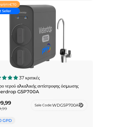
ομήστε
€70
 Seller
37 κριτικές
ρο νερού αλκαλικής αντίστροφης όσμωσης
erdrop G5P700A
9,99
WDG5P700A
Sale Code:
,99
0 GPD