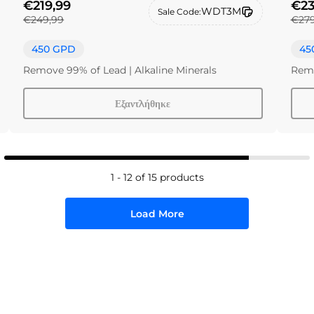
€219,99
€23
WDT3M
Sale Code:
€249,99
€279
450 GPD
45
Remove 99% of Lead | Alkaline Minerals
Remo
Εξαντλήθηκε
1 - 12 of 15 products
Load More