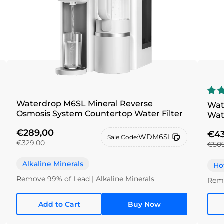
Waterdrop M6SL Mineral Reverse
Wat
Osmosis System Countertop Water Filter
€289,00
€43
WDM6SL
Sale Code:
€329,00
€509
Alkaline Minerals
Ho
Remove 99% of Lead | Alkaline Minerals
Remo
Add to Cart
Buy Now