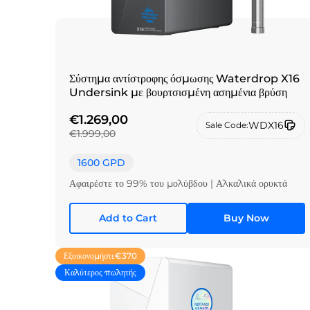
Σύστημα αντίστροφης όσμωσης Waterdrop X16
Undersink με βουρτσισμένη ασημένια βρύση
€1.269,00
WDX16
Sale Code:
€1.999,00
1600 GPD
Αφαιρέστε το 99% του μολύβδου | Αλκαλικά ορυκτά
Add to Cart
Buy Now
Εξοικονομήστε
€370
Καλύτερος πωλητής