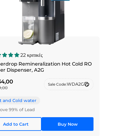
22 κριτικές
erdrop Remineralization Hot Cold RO
Water Dispenser, A2G
4,00
WDA2G
Sale Code:
,00
t and Cold water
ve 99% of Lead
Add to Cart
Buy Now