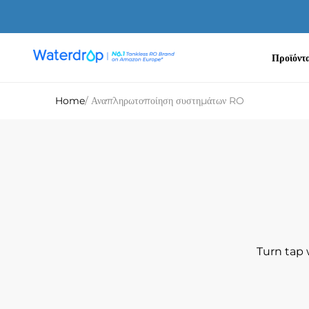
Απευθείας
μετάβαση
στο
περιεχόμενο
Προϊόντ
Waterdrop
Europe
Home
/ Αναπληρωτοποίηση συστημάτων RO
Turn tap 