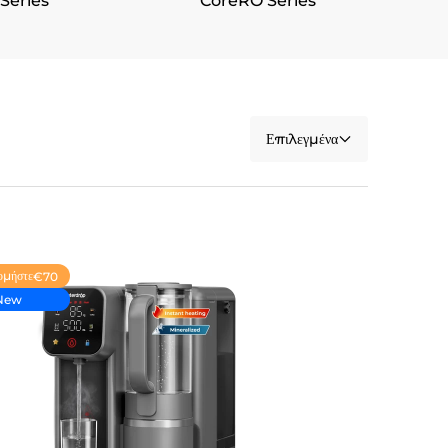
 Series
CoreRO Series
Επιλεγμένα
ομήστε
€70
New