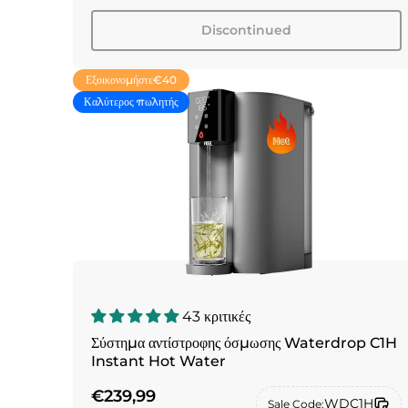
Discontinued
Εξοικονομήστε
€40
Καλύτερος πωλητής
43 κριτικές
Σύστημα αντίστροφης όσμωσης Waterdrop C1H
Instant Hot Water
€239,99
WDC1H
Sale Code: