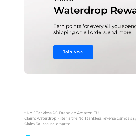
Waterdrop Rewa
Earn points for every €1 you spend
shipping on all orders, and more.
Join Now
* No. 1 Tankless RO Brand on Amazon EU
Claim: Waterdrop Filter is the No.1 tankless reverse osmosis 
Claim Source: sellersprite