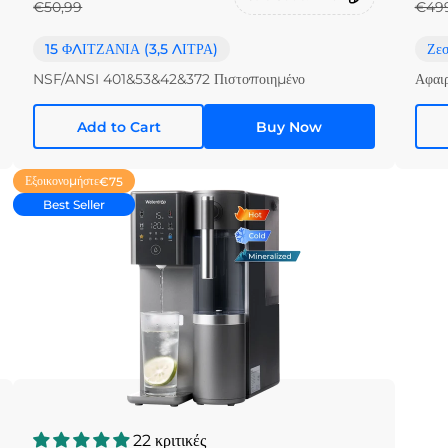
€50,99
€49
15 ΦΛΙΤΖΑΝΙΑ (3,5 ΛΙΤΡΑ)
Ζεσ
NSF/ANSI 401&53&42&372 Πιστοποιημένο
Αφαι
Add to Cart
Buy Now
Εξοικονομήστε
€75
Best Seller
22 κριτικές