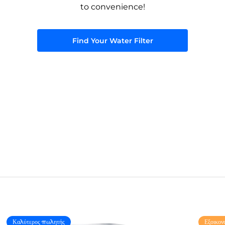
to convenience!
Find Your Water Filter
Καλύτερος πωλητής
Εξοικον