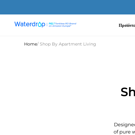
Απευθείας
μετάβαση
στο
περιεχόμενο
Προϊόντ
Waterdrop
Europe
Home
/ Shop By Apartment Living
Sh
Designed
of pure 