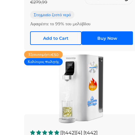
€279,99
Στιγμιαίο ζεστό νερό
Αφαιρέστε το 99% του μολύβδου
Add to Cart
Buy Now
Εξοικονομήστε
€50
Καλύτερος πωλητής
[[t442][4] [t442]