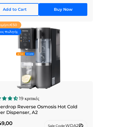
Add to Cart
Buy Now
νομήστε
€50
ρος πωλητής
19 κριτικές
erdrop Reverse Osmosis Hot Cold
er Dispenser, A2
9,00
WDA2
Sale Code: