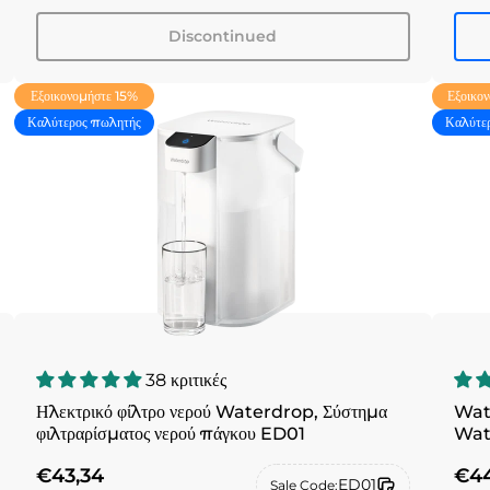
Discontinued
Εξοικονομήστε 15%
Εξοικο
Καλύτερος πωλητής
Καλύτε
38 κριτικές
Ηλεκτρικό φίλτρο νερού Waterdrop, Σύστημα
Wat
φιλτραρίσματος νερού πάγκου ED01
Wat
€43,34
€44
ED01
Sale Code: