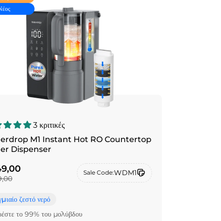
Νέος
3 κριτικές
erdrop M1 Instant Hot RO Countertop
er Dispenser
9,00
WDM1
Sale Code:
,00
γμιαίο ζεστό νερό
ρέστε το 99% του μολύβδου