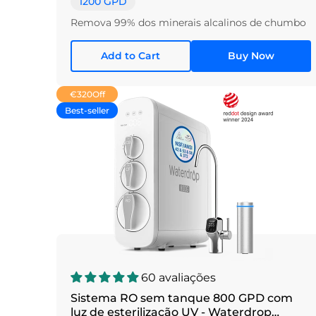
1200 GPD
Remova 99% dos minerais alcalinos de chumbo
Add to Cart
Buy Now
€320
Off
Best-seller
60 avaliações
Sistema RO sem tanque 800 GPD com
luz de esterilização UV - Waterdrop