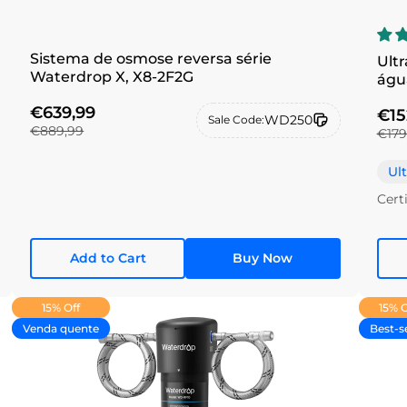
Sistema de osmose reversa série
Ultr
Waterdrop X, X8-2F2G
águ
€639,99
€15
WD250
Sale Code:
€889,99
€179
Ult
Cert
Add to Cart
Buy Now
15% Off
15% O
Venda quente
Best-se