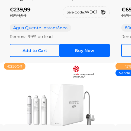
€239,99
€69
WDC1H
Sale Code:
€279,99
€799
Água Quente Instantânea
80
Remova 99% do lead
Remo
Add to Cart
Buy Now
€250
Off
15%
Venda