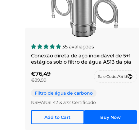
35 avaliações
Conexão direta de aço inoxidável de 5+1
estágios sob o filtro de água AS13 da pia
€76,49
AS13
Sale Code:
€89,99
Filtro de água de carbono
NSF/ANSI 42 & 372 Certificado
Add to Cart
Buy Now