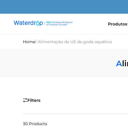
Saltar
para
o
conteúdo
Produtos
Waterdrop
Europe
Home
/ Alimentação da UE de goda aquática
A
Filters
30 Products