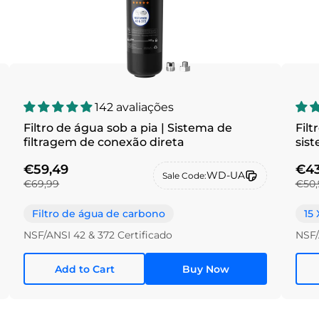
142 avaliações
Filtro de água sob a pia | Sistema de
Filt
filtragem de conexão direta
sis
ED0
€59,49
€43
WD-UA
Sale Code:
€69,99
€50,
Filtro de água de carbono
15 
NSF/ANSI 42 & 372 Certificado
NSF/
Add to Cart
Buy Now