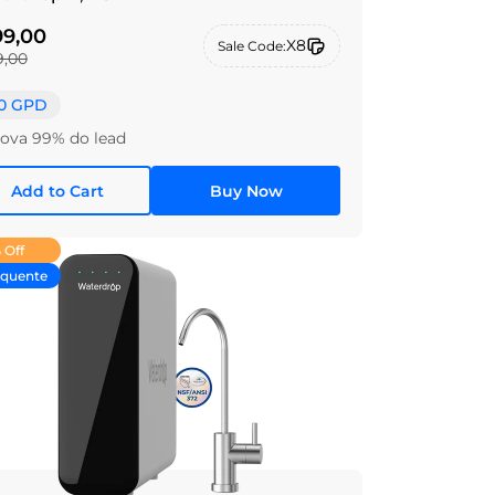
9,00
X8
Sale Code:
,00
0 GPD
va 99% do lead
Add to Cart
Buy Now
 Off
 quente