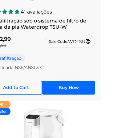
41 avaliações
afiltração sob o sistema de filtro de
a da pia Waterdrop TSU-W
2,99
WDTSU
Sale Code:
,99
rafiltração
ificado NSF/ANSI 372
Add to Cart
Buy Now
ff
ller