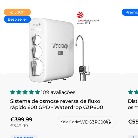
€150
Off
Prêmi
Best-seller
109 avaliações
Sistema de osmose reversa de fluxo
Dist
rápido 600 GPD - Waterdrop G3P600
osm
€399,99
€59
WDG3P600
Sale Code:
€549,99