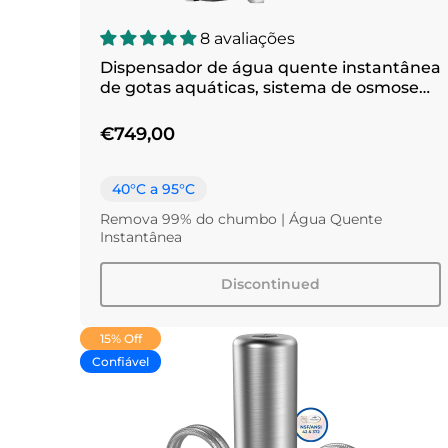
8 avaliações
Dispensador de água quente instantânea
de gotas aquáticas, sistema de osmose
reversa, k6
€749,00
40°C a 95°C
Remova 99% do chumbo | Água Quente
Instantânea
Discontinued
15% Off
Confiável