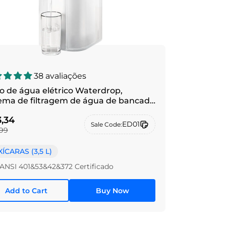
38 avaliações
ro de água elétrico Waterdrop,
tema de filtragem de água de bancada
1
,34
ED01
Sale Code:
99
XÍCARAS (3,5 L)
ANSI 401&53&42&372 Certificado
Add to Cart
Buy Now