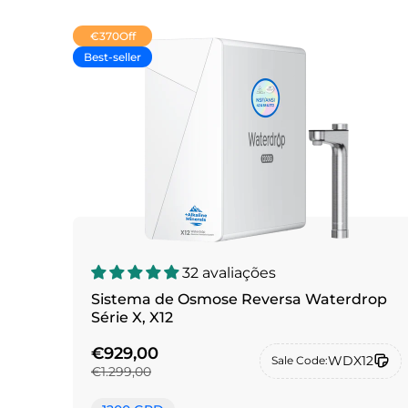
€370
Off
Best-seller
32 avaliações
Sistema de Osmose Reversa Waterdrop
Série X, X12
€929,00
WDX12
Sale Code:
€1.299,00