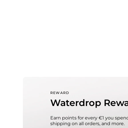
REWARD
Waterdrop Rewa
Earn points for every €1 you spend
shipping on all orders, and more.