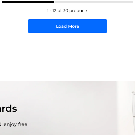
1 - 12 of 30 products
Load More
rds
, enjoy free