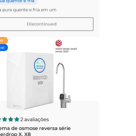
ua quente e fria
 pura quente e fria em um
Discontinued
ff
vel
2 avaliações
tema de osmose reversa série
erdrop X, X8