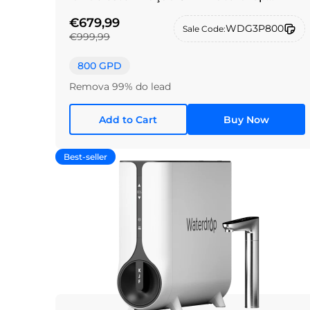
G3P800
€679,99
WDG3P800
Sale Code:
€999,99
800 GPD
Remova 99% do lead
Add to Cart
Buy Now
Best-seller