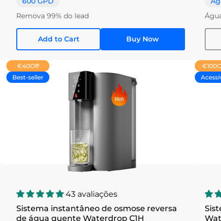
600 GPD
Ág
Remova 99% do lead
Água
Add to Cart
Buy Now
€40
Off
€100
O
Best-seller
Acessí
43 avaliações
Sistema instantâneo de osmose reversa
Sis
de água quente Waterdrop C1H
Wat